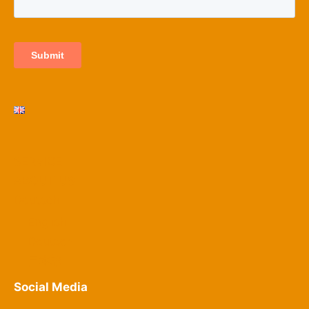
SERVICE
ABOUT US
Deutsch
English
Deutsch
日本語
Social Media