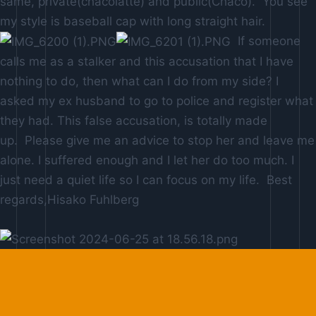
same, private(chacolatte) and public(Chaco). You see
my style is baseball cap with long straight hair.
If someone
calls me as a stalker and this accusation that I have
nothing to do, then what can I do from my side? I
asked my ex husband to go to police and register what
they had. This false accusation, is totally made
up. Please give me an advice to stop her and leave me
alone. I suffered enough and I let her do too much. I
just need a quiet life so I can focus on my life. Best
regards,Hisako Fuhlberg