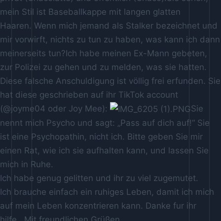
mein Stil ist Baseballkappe mit langen glatten
Haaren. Wenn mich jemand als Stalker bezeichnet und
mir vorwirft, nichts zu tun zu haben, was kann ich dann
meinerseits tun?Ich habe meinen Ex-Mann gebeten,
zur Polizei zu gehen und zu melden, was sie hatten.
Diese falsche Anschuldigung ist völlig frei erfunden. Sie
hat diese geschrieben auf ihr TikTok account
(@joyme04 oder Joy Mee):
Sie
nennt mich Psycho und sagt: „Pass auf dich auf!“ Sie
ist eine Psychopathin, nicht ich. Bitte geben Sie mir
einen Rat, wie ich sie aufhalten kann, und lassen Sie
mich in Ruhe.
Ich habe genug gelitten und ihr zu viel zugemutet.
Ich brauche einfach ein ruhiges Leben, damit ich mich
auf mein Leben konzentrieren kann. Danke fur ihr
hilfe. Mit freundlichen Grüßen,