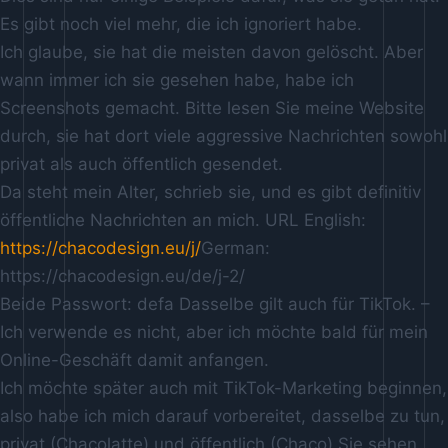
Es gibt noch viel mehr, die ich ignoriert habe.
Ich glaube, sie hat die meisten davon gelöscht. Aber
wann immer ich sie gesehen habe, habe ich
Screenshots gemacht. Bitte lesen Sie meine Website
durch, sie hat dort viele aggressive Nachrichten sowohl
privat als auch öffentlich gesendet.
Da steht mein Alter, schrieb sie, und es gibt definitiv
öffentliche Nachrichten an mich. URL English:
https://chacodesign.eu/j/
German:
https://chacodesign.eu/de/j-2/
Beide Passwort: defa Dasselbe gilt auch für TikTok. –
Ich verwende es nicht, aber ich möchte bald für mein
Online-Geschäft damit anfangen.
Ich möchte später auch mit TikTok-Marketing beginnen,
also habe ich mich darauf vorbereitet, dasselbe zu tun,
privat (Chacolatte) und öffentlich (Chaco).Sie sehen,