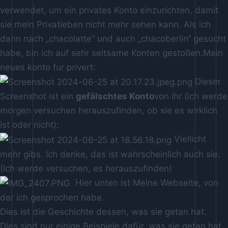
verwendet, um ein privates Konto einzurichten, damit
sie mein Privatleben nicht mehr sehen kann. Als ich
dann nach „chacolatte“ und auch „chacoberlin“ gesucht
habe, bin ich auf sehr seltsame Konten gestoßen.Mein
neues konto fur privert:
Dieser
Screenshot ist ein
gefälschtes Konto
von ihr (ich werde
morgen versuchen herauszufinden, ob sie es wirklich
ist oder nicht):
Viellicht
mehr gibs. Ich denke, das ist wahrscheinlich auch sie.
(Ich werde versuchen, es herauszufinden)
Hier unten ist Meine Webseite, von
der ich gesprochen habe.
Dies ist die Geschichte dessen, was sie getan hat.
Dies sind nur einige Beispiele dafür, was sie getan hat.