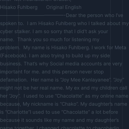
Hisako Fuhlberg Original English
—————————————-Dear the person who I’ve
spoken to. I am Hisako Fuhlberg who I talked about my
cyber stalker. I am so sorry that I did’t ask your
name. Thank you so much for listening my
problem. My name is Hisako Fuhlberg. I work for Meta
(Facebook). I am also trying to build up my side
business. That’s why Social media accounts are very
important for me. and this person never stop
defamation. Her name is “Joy Mee Kanlayanee”. “Joy”
might not be her real name. My ex and my children call
her “Joy”. I used to use “Chacolatte” as my online name
because, My nickname is “Chako”. My daughter’s name
is “Charlotte”I used to use “Chacolatte” a lot before
because it sounds like my name and my daughter’s
name together. I changed chacolatte to chacoberlin